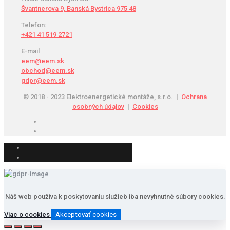
Švantnerova 9, Banská Bystrica 975 48
Telefon:
+421 41 519 2721
E-mail
eem@eem.sk
obchod@eem.sk
gdpr@eem.sk
© 2018 - 2023 Elektroenergetické montáže, s.r.o. |
Ochrana
osobných údajov
|
Cookies
Náš web používa k poskytovaniu služieb iba nevyhnutné súbory cookies.
Viac o cookies
Akceptovať cookies